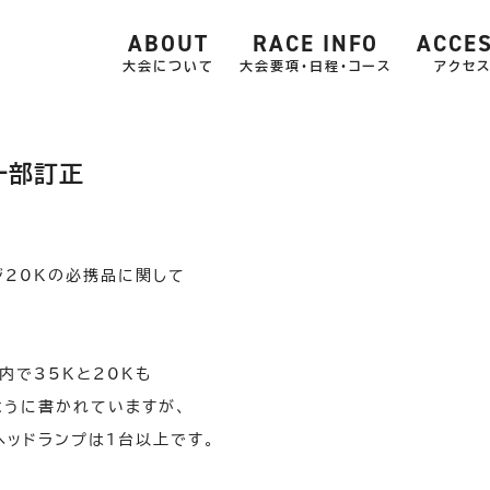
ABOUT
RACE INFO
ACCE
大会について
大会要項・日程・コース
アクセ
一部訂正
せ
ジ20Kの必携品に関して
内で35Kと20Kも
ように書かれていますが、
ヘッドランプは1台以上です。