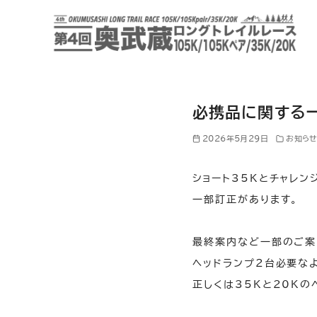
コ
ン
テ
ン
ツ
へ
必携品に関する
移
2026年5月29日
お知ら
動
ショート35Kとチャレン
一部訂正があります。
最終案内など一部のご案
ヘッドランプ２台必要な
正しくは35Kと20Kの