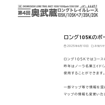
コ
ン
テ
ン
ツ
へ
ロング105Kの
移
2025年6月10日
お知らせ
動
ロング１０５Kではコー
昨年はノーラ名栗エイド（
使用することができます
一部マップ等で情報を混
マップの情報も変更いた